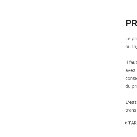
PR
Le pr
ou li
Il fa
avez 
consi
du pr
L'est
trans
TARI