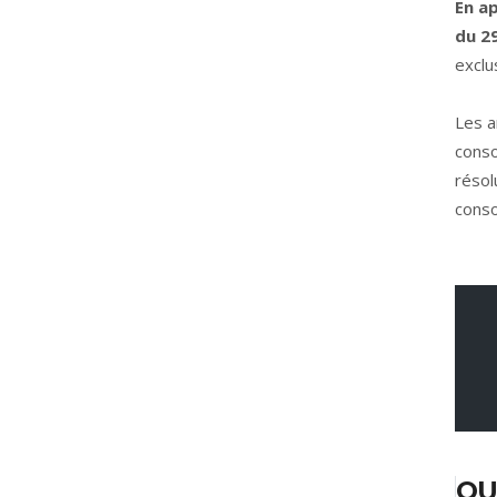
En ap
du 29
exclu
Les a
conso
réso
cons
QU