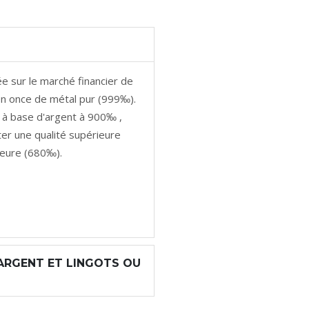
sée sur le marché financier de
 en once de métal pur (999‰).
e à base d'argent à 900‰ ,
r une qualité supérieure
ieure (680‰).
'ARGENT ET LINGOTS OU