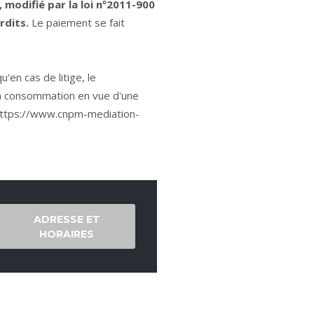
 modifié par la loi nº2011-900
rdits.
Le paiement se fait
en cas de litige, le
la consommation en vue d'une
ttps://www.cnpm-mediation-
ADRESSE ET
HORAIRES