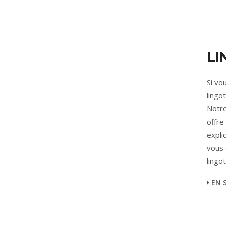
LI
Si vo
lingo
Notre
offre
expli
vous 
lingot
EN S