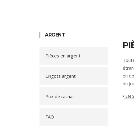
ARGENT
PI
Pièces en argent
Toute
étran
en ob
Lingots argent
du jou
Prix de rachat
EN S
FAQ