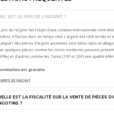
EL EST LE PRIX DE L'ARGENT ?
 prix de l'argent fait l'objet d'une cotation internationale centrali
ndres. Il fluctue donc en temps réel. L'argent est côté en kilo et
 plupart des pièces d'argent anciennes sont faites dans un alliag
is quelques pièces comme les onces modernes peuvent présente
99‰) et d'autres comme les Turins (10F et 20F) une qualité infér
estimation est gratuite.
ARIFS DE RACHAT
ELLE EST LA FISCALITÉ SUR LA VENTE DE PIÈCES D
LINGOTINS ?