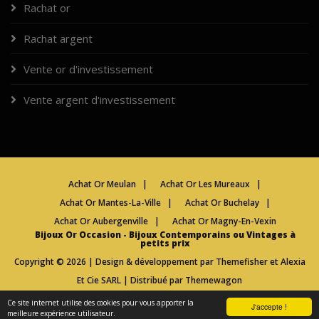
Rachat or
Rachat argent
Vente or d'investissement
Vente argent d'investissement
Achat Or Meulan
|
Achat Or Les Mureaux
|
Achat Or Mantes-La-Ville
|
Achat Or Buchelay
|
Achat Or Aubergenville
|
Achat Or Magny-En-Vexin
Bijoux Or Occasion - Bijoux Contemporains ou Vintages à
petits prix
Copyright ©
2026 | Design & développement par
Themefisher
et Alexia
Et Cie SARL | Distribué par
Themewagon
Mentions légales
|
Qui sommes-nous ?
|
Cookies
Ce site internet utilise des cookies pour vous apporter la
J'accepte !
meilleure expérience utilisateur.